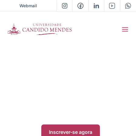
Webmail
Pós-Graduação em
Direito Civil e Processo
Civil
|
Presencial
|
• Próxima turma 2026 / 02
Inscrever-se agora