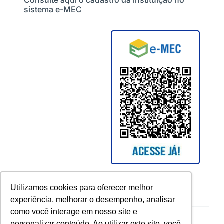
Consulte aqui o cadastro da instituição no
sistema e-MEC
Utilizamos cookies para oferecer melhor
experiência, melhorar o desempenho, analisar
como você interage em nosso site e
Copyright © 2026 UCAM. All rights reserved.
personalizar conteúdo. Ao utilizar este site, você