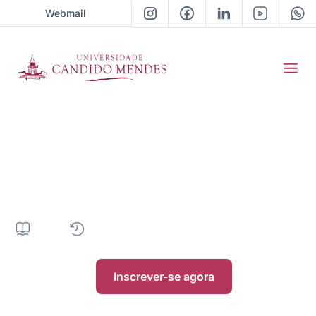
Webmail
Graduação em
Engenharia Mecânica
4.096H
|
5 anos
|
Semipresencial
|
• Próxima turma 2026 / 2
Inscrever-se agora